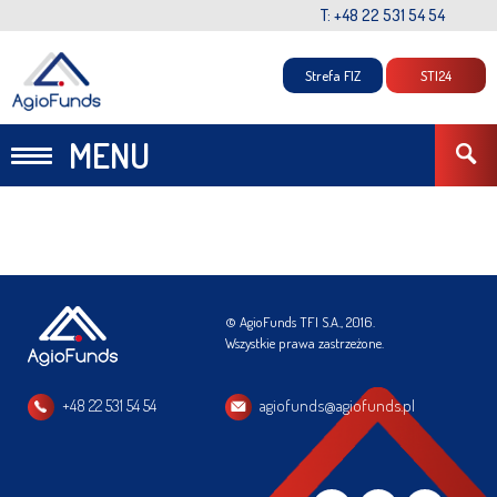
T: +48 22 531 54 54
Strefa FIZ
STI24
MENU
© AgioFunds TFI S.A., 2016.
Wszystkie prawa zastrzeżone.
+48 22 531 54 54
agiofunds@agiofunds.pl