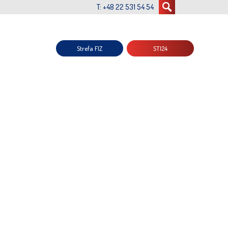
T: +48 22 531 54 54
Strefa FIZ
STI24