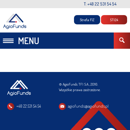
T: +48 22 531 54 54
Strefa FIZ
STI24
MENU
© AgioFunds TFI S.A., 2016.
Wszystkie prawa zastrzeżone.
+48 22 531 54 54
agiofunds@agiofunds.pl