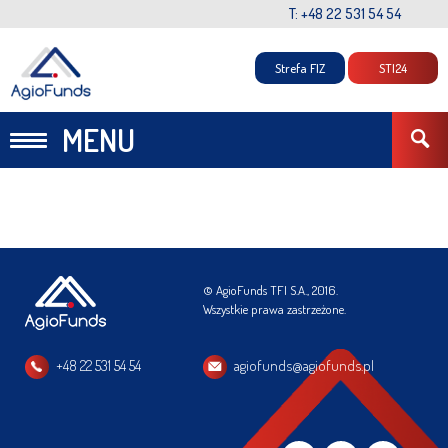
T: +48 22 531 54 54
Strefa FIZ
STI24
MENU
© AgioFunds TFI S.A., 2016.
Wszystkie prawa zastrzeżone.
+48 22 531 54 54
agiofunds@agiofunds.pl