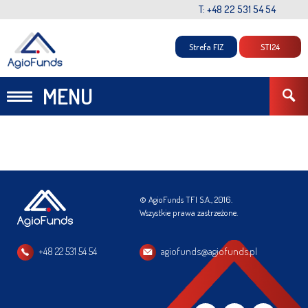
T: +48 22 531 54 54
Strefa FIZ
STI24
MENU
© AgioFunds TFI S.A., 2016.
Wszystkie prawa zastrzeżone.
+48 22 531 54 54
agiofunds@agiofunds.pl