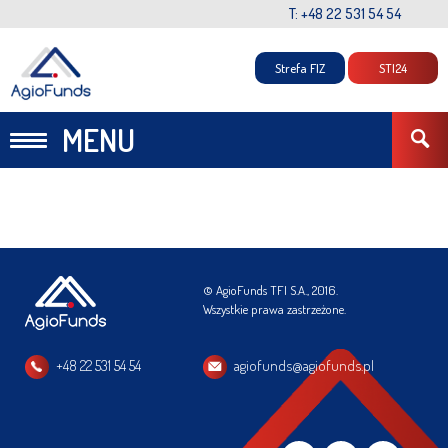
T: +48 22 531 54 54
Strefa FIZ
STI24
MENU
© AgioFunds TFI S.A., 2016.
Wszystkie prawa zastrzeżone.
+48 22 531 54 54
agiofunds@agiofunds.pl