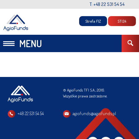
T: +48 22 531 54 54
Strefa FIZ
STI24
MENU
© AgioFunds TFI S.A., 2016.
Wszystkie prawa zastrzeżone.
+48 22 531 54 54
agiofunds@agiofunds.pl