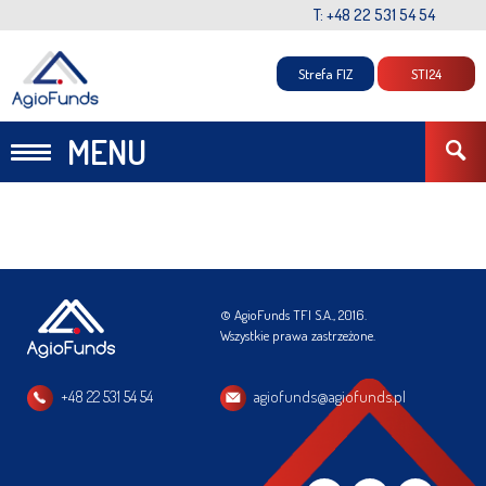
T: +48 22 531 54 54
Strefa FIZ
STI24
MENU
© AgioFunds TFI S.A., 2016.
Wszystkie prawa zastrzeżone.
+48 22 531 54 54
agiofunds@agiofunds.pl