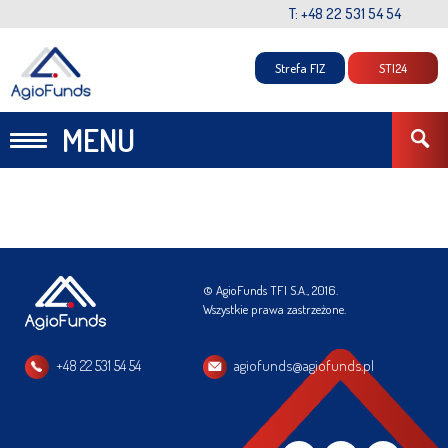
T: +48 22 531 54 54
Strefa FIZ
STI24
MENU
© AgioFunds TFI S.A., 2016.
Wszystkie prawa zastrzeżone.
+48 22 531 54 54
agiofunds@agiofunds.pl