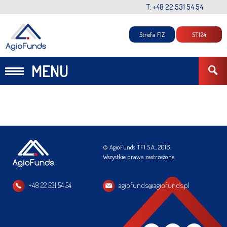
T: +48 22 531 54 54
Strefa FIZ
STI24
MENU
© AgioFunds TFI S.A., 2016.
Wszystkie prawa zastrzeżone.
+48 22 531 54 54
agiofunds@agiofunds.pl