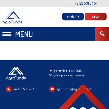
T: +48 22 531 54 54
Strefa FIZ
STI24
MENU
© AgioFunds TFI S.A., 2016.
Wszystkie prawa zastrzeżone.
+48 22 531 54 54
agiofunds@agiofunds.pl