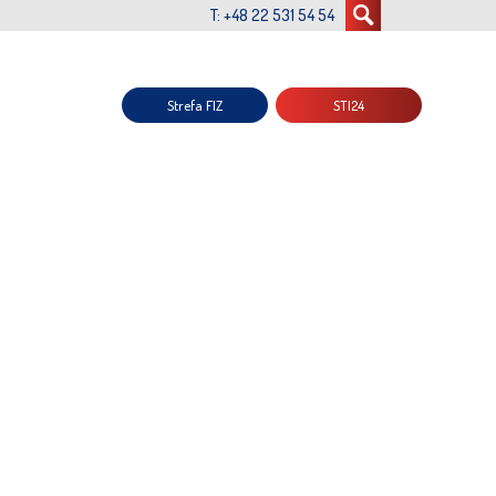
T: +48 22 531 54 54
Strefa FIZ
STI24