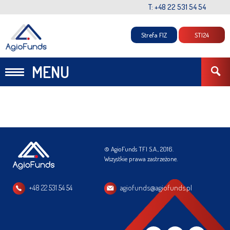
T: +48 22 531 54 54
Strefa FIZ
STI24
MENU
© AgioFunds TFI S.A., 2016.
Wszystkie prawa zastrzeżone.
+48 22 531 54 54
agiofunds@agiofunds.pl