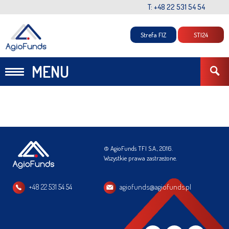
T: +48 22 531 54 54
Strefa FIZ
STI24
MENU
© AgioFunds TFI S.A., 2016.
Wszystkie prawa zastrzeżone.
+48 22 531 54 54
agiofunds@agiofunds.pl