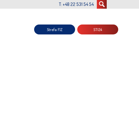
T: +48 22 531 54 54
Strefa FIZ
STI24