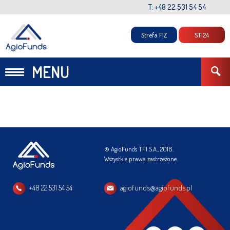
T: +48 22 531 54 54
Strefa FIZ
STI24
MENU
© AgioFunds TFI S.A., 2016.
Wszystkie prawa zastrzeżone.
+48 22 531 54 54
agiofunds@agiofunds.pl