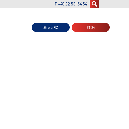
T: +48 22 531 54 54
Strefa FIZ
STI24