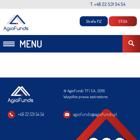
T: +48 22 531 54 54
Strefa FIZ
STI24
MENU
© AgioFunds TFI S.A., 2016.
Wszystkie prawa zastrzeżone.
+48 22 531 54 54
agiofunds@agiofunds.pl