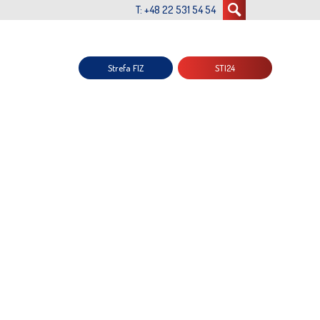
T: +48 22 531 54 54
Strefa FIZ
STI24