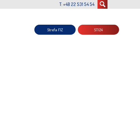
T: +48 22 531 54 54
Strefa FIZ
STI24