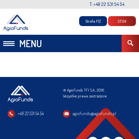
T: +48 22 531 54 54
Strefa FIZ
STI24
MENU
© AgioFunds TFI S.A., 2016.
Wszystkie prawa zastrzeżone.
+48 22 531 54 54
agiofunds@agiofunds.pl