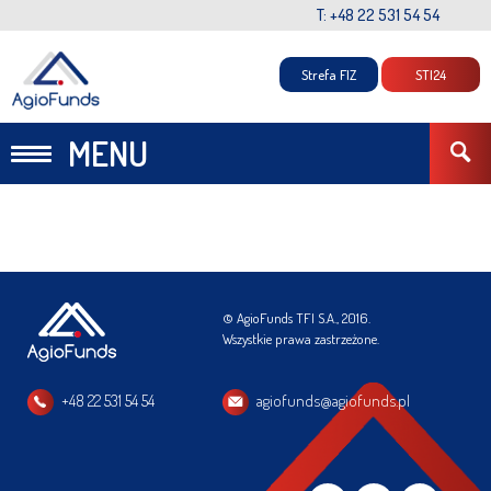
T: +48 22 531 54 54
Strefa FIZ
STI24
MENU
© AgioFunds TFI S.A., 2016.
Wszystkie prawa zastrzeżone.
+48 22 531 54 54
agiofunds@agiofunds.pl