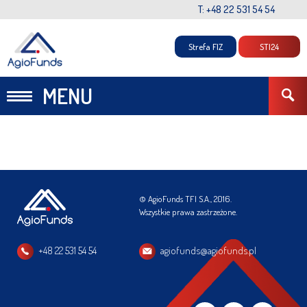
T: +48 22 531 54 54
Strefa FIZ
STI24
MENU
© AgioFunds TFI S.A., 2016.
Wszystkie prawa zastrzeżone.
+48 22 531 54 54
agiofunds@agiofunds.pl