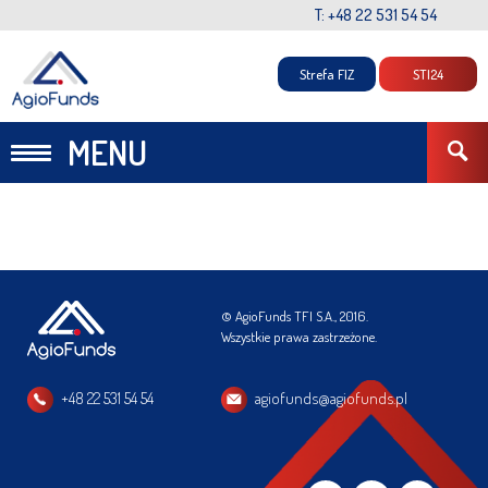
T: +48 22 531 54 54
Strefa FIZ
STI24
MENU
© AgioFunds TFI S.A., 2016.
Wszystkie prawa zastrzeżone.
+48 22 531 54 54
agiofunds@agiofunds.pl