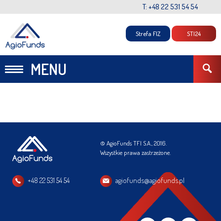
T: +48 22 531 54 54
Strefa FIZ
STI24
MENU
© AgioFunds TFI S.A., 2016.
Wszystkie prawa zastrzeżone.
+48 22 531 54 54
agiofunds@agiofunds.pl