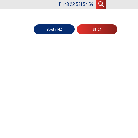
T: +48 22 531 54 54
Strefa FIZ
STI24