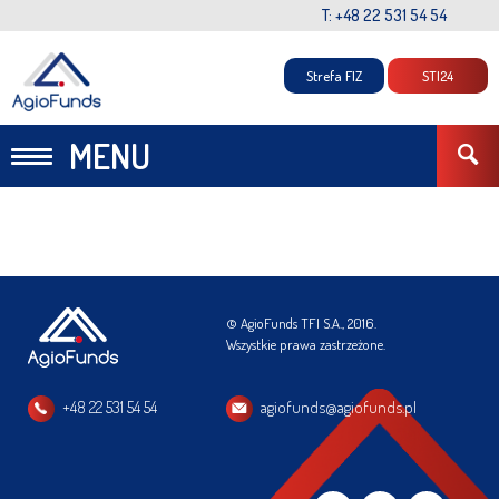
T: +48 22 531 54 54
Strefa FIZ
STI24
MENU
© AgioFunds TFI S.A., 2016.
Wszystkie prawa zastrzeżone.
+48 22 531 54 54
agiofunds@agiofunds.pl