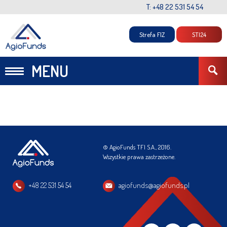
T: +48 22 531 54 54
Strefa FIZ
STI24
MENU
© AgioFunds TFI S.A., 2016.
Wszystkie prawa zastrzeżone.
+48 22 531 54 54
agiofunds@agiofunds.pl