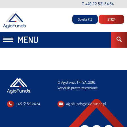
T: +48 22 531 54 54
Strefa FIZ
STI24
MENU
© AgioFunds TFI S.A., 2016.
Wszystkie prawa zastrzeżone.
+48 22 531 54 54
agiofunds@agiofunds.pl