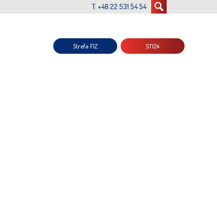
T: +48 22 531 54 54
Strefa FIZ
STI24