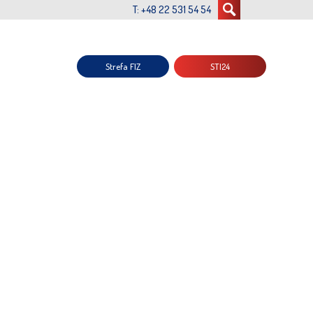
T: +48 22 531 54 54
Strefa FIZ
STI24