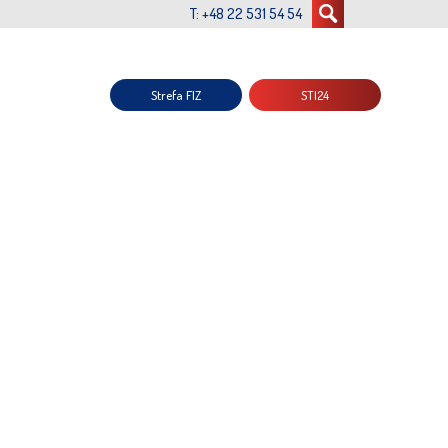
T: +48 22 531 54 54
Strefa FIZ
STI24