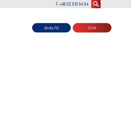
T: +48 22 531 54 54
Strefa FIZ
STI24