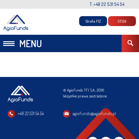
T: +48 22 531 54 54
Strefa FIZ
STI24
MENU
© AgioFunds TFI S.A., 2016.
Wszystkie prawa zastrzeżone.
+48 22 531 54 54
agiofunds@agiofunds.pl