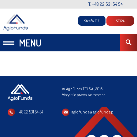
T: +48 22 531 54 54
Strefa FIZ
STI24
MENU
© AgioFunds TFI S.A., 2016.
Wszystkie prawa zastrzeżone.
+48 22 531 54 54
agiofunds@agiofunds.pl