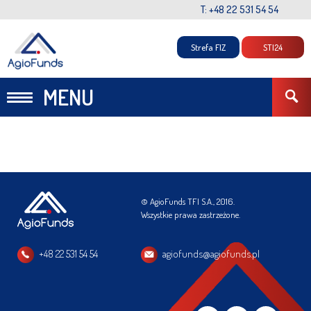
T: +48 22 531 54 54
Strefa FIZ
STI24
MENU
© AgioFunds TFI S.A., 2016.
Wszystkie prawa zastrzeżone.
+48 22 531 54 54
agiofunds@agiofunds.pl