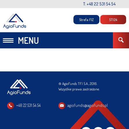
T: +48 22 531 54 54
Strefa FIZ
STI24
MENU
© AgioFunds TFI S.A., 2016.
Wszystkie prawa zastrzeżone.
+48 22 531 54 54
agiofunds@agiofunds.pl