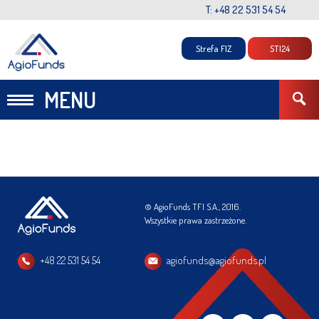
T: +48 22 531 54 54
Strefa FIZ
STI24
MENU
© AgioFunds TFI S.A., 2016.
Wszystkie prawa zastrzeżone.
+48 22 531 54 54
agiofunds@agiofunds.pl