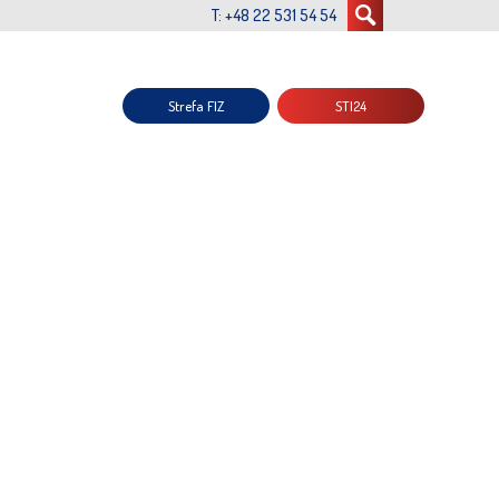
T: +48 22 531 54 54
Strefa FIZ
STI24