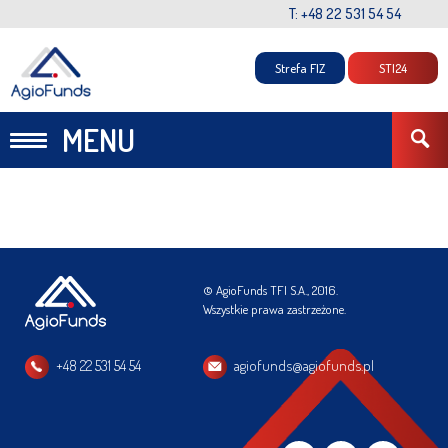
T: +48 22 531 54 54
Strefa FIZ
STI24
MENU
© AgioFunds TFI S.A., 2016.
Wszystkie prawa zastrzeżone.
+48 22 531 54 54
agiofunds@agiofunds.pl