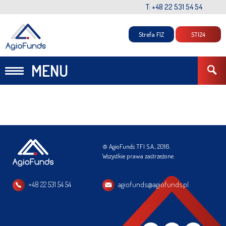
T: +48 22 531 54 54
Strefa FIZ
STI24
MENU
© AgioFunds TFI S.A., 2016.
Wszystkie prawa zastrzeżone.
+48 22 531 54 54
agiofunds@agiofunds.pl