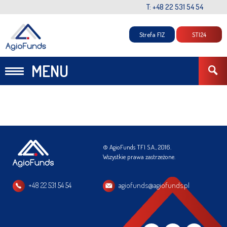
T: +48 22 531 54 54
Strefa FIZ
STI24
MENU
© AgioFunds TFI S.A., 2016.
Wszystkie prawa zastrzeżone.
+48 22 531 54 54
agiofunds@agiofunds.pl