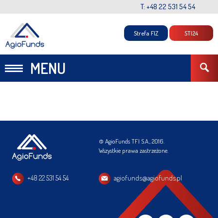
T: +48 22 531 54 54
Strefa FIZ
STI24
MENU
© AgioFunds TFI S.A., 2016.
Wszystkie prawa zastrzeżone.
+48 22 531 54 54
agiofunds@agiofunds.pl