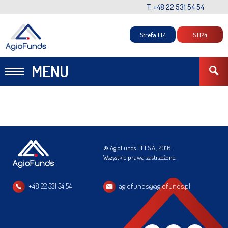
T: +48 22 531 54 54
Strefa FIZ
STI24
MENU
© AgioFunds TFI S.A., 2016.
Wszystkie prawa zastrzeżone.
+48 22 531 54 54
agiofunds@agiofunds.pl