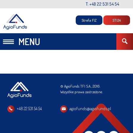
T: +48 22 531 54 54
Strefa FIZ
STI24
MENU
© AgioFunds TFI S.A., 2016.
Wszystkie prawa zastrzeżone.
+48 22 531 54 54
agiofunds@agiofunds.pl