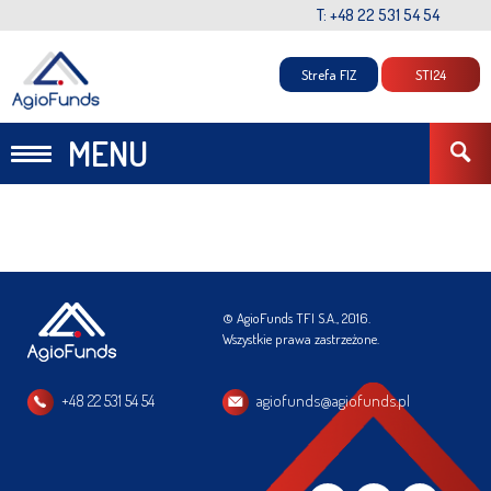
T: +48 22 531 54 54
Strefa FIZ
STI24
MENU
© AgioFunds TFI S.A., 2016.
Wszystkie prawa zastrzeżone.
+48 22 531 54 54
agiofunds@agiofunds.pl