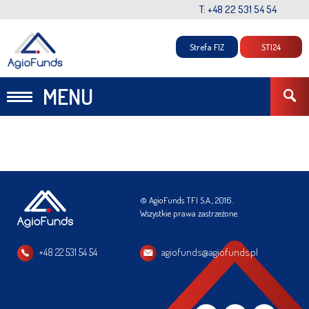
T: +48 22 531 54 54
Strefa FIZ
STI24
MENU
© AgioFunds TFI S.A., 2016.
Wszystkie prawa zastrzeżone.
+48 22 531 54 54
agiofunds@agiofunds.pl