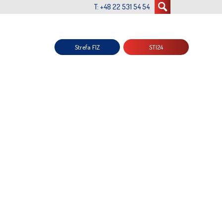
T: +48 22 531 54 54
Strefa FIZ
STI24