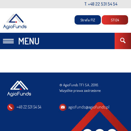
T: +48 22 531 54 54
Strefa FIZ
STI24
MENU
© AgioFunds TFI S.A., 2016.
Wszystkie prawa zastrzeżone.
+48 22 531 54 54
agiofunds@agiofunds.pl