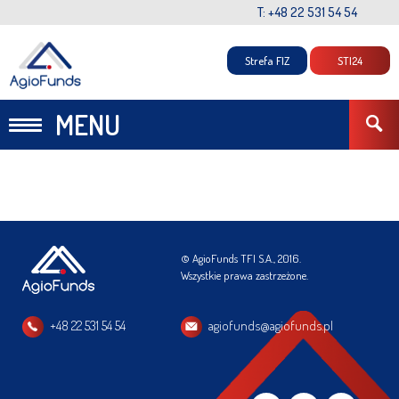
T: +48 22 531 54 54
Strefa FIZ
STI24
MENU
© AgioFunds TFI S.A., 2016.
Wszystkie prawa zastrzeżone.
+48 22 531 54 54
agiofunds@agiofunds.pl